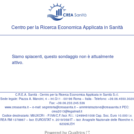
Centro per la Ricerca Economica Applicata in Sanità
Siamo spiacenti, questo sondaggio non è attualmente
attivo.
C.R.E.A. Sanità - Centro per la Ricerca Economica Applicata in Sanità S.r.l.
Sede legale: Piazza A. Mancini, 4 – int.G11 - 00196 Roma – Italia - Telefono: +39.06.4550.3020
Fax: +39.06.233.245.536
www.creasanita.it – e-mail: segreteria@creasanita.it – amministrazione@creasanita.it PEC:
crea2013@legalmail.it
Codice destinatario: M5UXCR1 - P.IVA/C.F./Iscr. R.I.: 12499451008 Cap. Soc. Euro 10.000 i.v.
REA RM 1378867 – Iscr. EUROSTAT n. 2019/058/IT – iscr. Anagrafe Nazionale delle Ricerche n.
62326LEH
Powered by Qualtrics